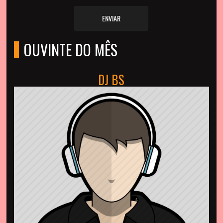
ENVIAR
OUVINTE DO MÊS
DJ BS